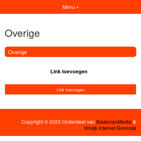
Menu +
Overige
Overige
Link toevoegen
Link toevoegen
Copyright © 2023 Onderdeel van
BaakmanMedia
&
Vrolijk Internet Services