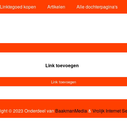
Linktegoed kopen
Artikelen
Alle dochterpagina's
Link toevoegen
Link toevoegen
ight © 2023 Onderdeel van
BaakmanMedia
&
Vrolijk Internet S